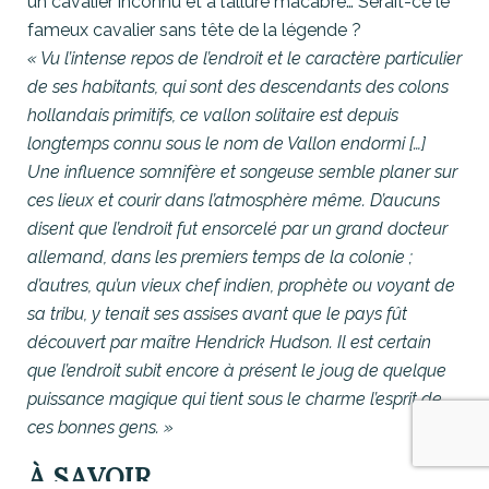
un cavalier inconnu et à l’allure macabre… Serait-ce le
fameux cavalier sans tête de la légende ?
« Vu l’intense repos de l’endroit et le caractère particulier
de ses habitants, qui sont des descendants des colons
hollandais primitifs, ce vallon solitaire est depuis
longtemps connu sous le nom de Vallon endormi […]
Une influence somnifère et songeuse semble planer sur
ces lieux et courir dans l’atmosphère même. D’aucuns
disent que l’endroit fut ensorcelé par un grand docteur
allemand, dans les premiers temps de la colonie ;
d’autres, qu’un vieux chef indien, prophète ou voyant de
sa tribu, y tenait ses assises avant que le pays fût
découvert par maître Hendrick Hudson. Il est certain
que l’endroit subit encore à présent le joug de quelque
puissance magique qui tient sous le charme l’esprit de
ces bonnes gens. »
À SAVOIR