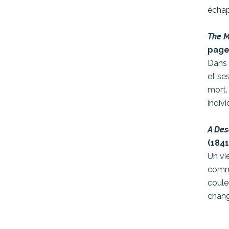
échap
The M
page
Dans 
et se
mort.
indivi
A Des
(1841
Un vi
comme
coule
chang
The F