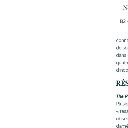
conna
de s
dans 
quatr
d’inco
RÉ
The P
Plusi
« res
obsédé
d’amé