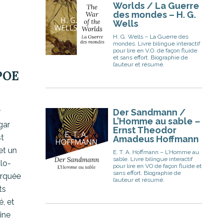
Worlds / La Guerre
des mondes – H. G.
Wells
H. G. Wells – La Guerre des
mondes. Livre bilingue interactif
pour lire en V.O. de façon fluide
et sans effort. Biographie de
l’auteur et résumé.
POE
r
Der Sandmann /
L’Homme au sable –
gar
Ernst Theodor
st
Amadeus Hoffmann
et un
E. T. A. Hoffmann – L’Homme au
sable. Livre bilingue interactif
glo-
pour lire en VO de façon fluide et
sans effort. Biographie de
arquée
l’auteur et résumé.
ts
é, et
ine