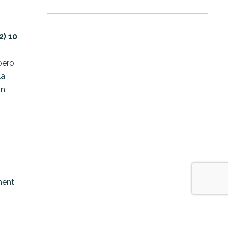
2) 10
pero
la
un
ment