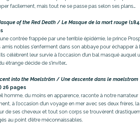
per facilement, mais tout ne se passe pas selon ses plans…
asque of the Red Death
/
Le Masque de la mort rouge
(184
s
une contrée frappée par une terrible épidémie, le prince Pros
s amis nobles s’enferment dans son abbaye pour échapper à 
 Ils célèbrent leur survie à l’occasion d’un bal masqué auquel 
du étrange décide de s’inviter…
cent into the Maelström
/
Une descente dans le maelstrom
) 26 pages
eil homme, du moins en apparence, raconte à notre narrateur
nt, à l’occasion d’un voyage en mer avec ses deux frères, la
ur de ses cheveux et tout son corps se trouvèrent drastique
és au point d’être méconnaissables.
acts in the Case of M. Valdemar
/
La Vérité sur le cas de M.