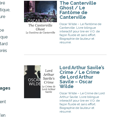
The Canterville
éré
Ghost / Le
ique,
Fantôme de
ure
Canterville
Oscar Wilde – Le Fantôme de
Canterville. Livre bilingue
Poe
interactif pour lire en V.O. de
façon fluide et sans effort.
lique
Biographie de l’auteur et
résumé.
 tard
près
Lord Arthur Savile’s
Crime / Le Crime
de Lord Arthur
Savile – Oscar
Wilde
pages
Oscar Wilde – Le Crime de Lord
Arthur Savile. Livre bilingue
interactif pour lire en V.O. de
ient
façon fluide et sans effort.
Biographie de l’auteur et
résumé.
’en