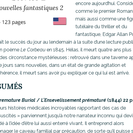
encore aujourd’hui. Consid
comme le premier Romant
mais aussi comme une fig
tutélaire du thriller et du
fantastique, Edgar Allan 
ît le succès du jour au lendemain à la suite d’une lecture pub
on poème
Le Corbeau
en 1845. Hélas, il meurt quatre ans plus
des circonstance mystérieuses : retrouvé dans une taverne a
e jours sans nouvelles, dans un état de grande agitation et
hérence, il meurt sans avoir pu expliquer ce qui lui est arrivé.
SUMÉS
remature Burial
/
L’Ensevelissement prématuré
(1844) 22 
eurs histoires médicales incroyables rapportant des cas de
suscités » parviennent jusqu’à notre narrateur inconnu qui dev
 à l’idée d’être lui aussi enterré vivant. Il entreprend alors
nager le caveau familial par précaution, de sorte qu’il puisse s