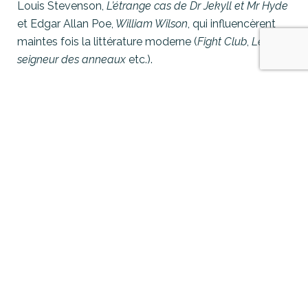
Louis Stevenson,
L’étrange cas de Dr Jekyll et Mr Hyde
et Edgar Allan Poe,
William Wilson
, qui influencèrent
maintes fois la littérature moderne (
Fight Club
,
Le
seigneur des anneaux
etc.).
Le style de Wilde est un vrai régal et permet une
lecture fluide. Le ton est précieux : il dépeint la haute
société victorienne. L’atmosphère est tantôt gothique,
drôle, tragique, cynique… Cette œuvre correspond au
niveau B1 : le vocabulaire parfois spécifique présente
certains archaïsmes, néanmoins la syntaxe reste très
abordable.
Publication originale : 1890 version revue et
augmentée en 1891
Première publication française : éd. Albert Savine 1895
Traduction : Eugène Tardieu et Georges Maurevert
284 pages