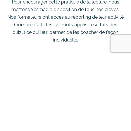
Pour encourager cette pratique de la lecture, nous
mettons Yesmag à disposition de tous nos élèves.
Nos formateurs ont accès au reporting de leur activité
(nombre d’articles lus, mots appris, résultats des
quiz…) ce qui leur permet de les coacher de façon
individuelle.
Céline B. – DRH d’un groupe agro-
alimentaire
Nous avons chaque année entre 300 et 400 salariés
qui suivent une formation en anglais. Nous avons fait
le choix de tous les abonner à Yesmag. Le fait de
prolonger leur formation par une pratique personnelle
permet de renforcer leur apprentissage de façon
significative. L’investissement supplémentaire est